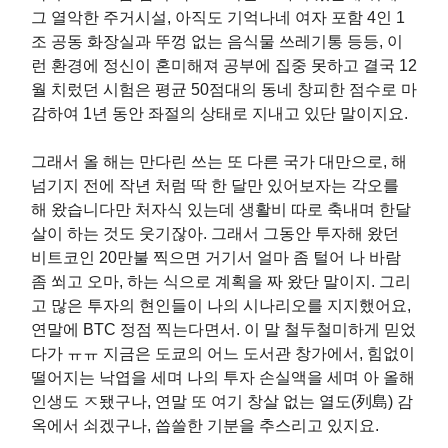
그 열악한 주거시설, 아직도 기억나네 여자 포함 4인 1
조 공동 화장실과 뚜껑 없는 음식물 쓰레기통 등등, 이
런 환경에 정신이 혼미해져 공부에 집중 못하고 결국 12
월 치렀던 시험은 평균 50점대의 동네 창피한 점수로 마
감하여 1년 동안 좌절의 상태로 지내고 있단 말이지요.
그래서 올 해는 만다린 쓰는 또 다른 국가 대만으로, 해
넘기지 전에 작년 처럼 딱 한 달만 있어보자는 각오를
해 왔습니다만 처자식 있는데 생활비 따로 축내며 한달
살이 하는 것도 웃기잖아. 그래서 그동안 투자해 왔던
비트코인 20만불 찍으면 거기서 얼마 좀 털어 나 바람
좀 쐬고 오마, 하는 식으로 계획을 짜 왔단 말이지. 그리
고 많은 투자의 현인들이 나의 시나리오를 지지했어요,
연말에 BTC 정점 찍는다면서. 이 말 철두철미하게 믿었
다가 ㅠㅠ 지금은 도쿄의 어느 도서관 창가에서, 힘없이
떨어지는 낙엽을 세며 나의 투자 손실액을 세며 아 올해
인생도 ㅈ됐구나, 연말 또 여기 창살 없는 열도(列島) 감
옥에서 쇠겠구나, 씁쓸한 기분을 추스리고 있지요.