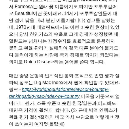
서 Formosa는 원래 꽃 이름이기도 하지만 포루투갈어
로 Beautiful이란 뜻이래요. 14세기 포루투갈인들이 대
만 섬에 닻을 내려 붙인 이름이랍니다) 경고를 날렸는
데, 1970년대 네덜란드에서도 이런 비슷한 현상이 있었
으니 당시 천연가스의 수출로 크게 경제가 성장했던 네
덜란드는 넘쳐나는 재정수지를 효율적으로 운용하지
못하고 환율 관리가 실패하여 결국 다른 분야의 물가도
다 들썩이게 하는 바람에 국가 경제를 망치게 되었다는
의미로 Dutch Disease라는 용어를 쓴다 합니다.
대만 중앙 은행의 인위적인 통화 조작으로 인한 평가 절
하의 정도는 Big Mac Index에서 쉽게 확인할 수 있대요.
링크 -
https://worldpopulationreview.com/country-
rankings/big-mac-index-by-country
미국을 기준으로 얼
마나 더 싼가. 소득 수준 비슷한 한국/일본과 비교해도
대만은 가격이 훨씬 더 쌉니다. (와 근데 빅맥 인덱스가
환율 평가 절상/절하의 비교 가치 수단으로 이렇게 버젓
이 쓰이는지 여지껏 몰랐네)