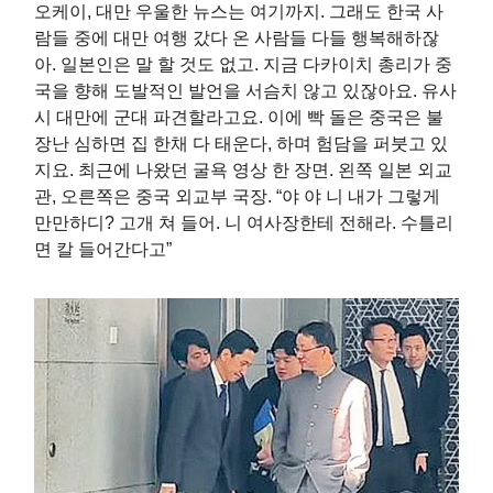
오케이, 대만 우울한 뉴스는 여기까지. 그래도 한국 사
람들 중에 대만 여행 갔다 온 사람들 다들 행복해하잖
아. 일본인은 말 할 것도 없고. 지금 다카이치 총리가 중
국을 향해 도발적인 발언을 서슴치 않고 있잖아요. 유사
시 대만에 군대 파견할라고요. 이에 빡 돌은 중국은 불
장난 심하면 집 한채 다 태운다, 하며 험담을 퍼붓고 있
지요. 최근에 나왔던 굴욕 영상 한 장면. 왼쪽 일본 외교
관, 오른쪽은 중국 외교부 국장. “야 야 니 내가 그렇게
만만하디? 고개 쳐 들어. 니 여사장한테 전해라. 수틀리
면 칼 들어간다고”