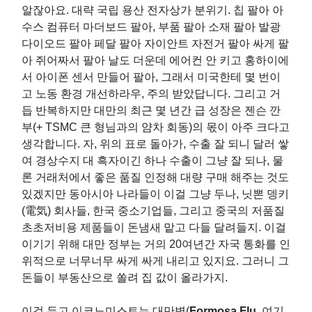
알잖아요. 대략 국립 용산 전자상가 분위기. 칩 팔아 아
수스 컴퓨터 마더보드 팔아, 부품 팔아 소재 팔아 발광
다이오드 팔아 페달 팔아 자이안트 자전거 팔아 싸게 팔
아 쥐어짜서 팔아 날도 더운데 에어컨 안 키고 홍하이에
서 아이폰 센서 만들어 팔아, 그래서 미국한테 몇 번이
고 노동 환경 개선하라우, 주의 받았답니다. 그리고 거
듭 반복하지만 대만의 최근 몇 년간 급 성장은 젠슨 깐
부(+ TSMC 큰 형님과의 얌차 회동)의 몫이 아주 크다고
생각합니다. 자, 위의 표로 돌아가, 수출 잘 되니 달러 쌓
여 경상수지 대 흑자이긴 하나 수출이 그냥 잘 되나, 물
론 거래처에서 좋은 품질 인정해 대량 구매 해주는 것도
있겠지만 동아시아 나라들이 이걸 그냥 두나, 닛뽄 뎅키
(電気) 회사들, 한국 중소기업들, 그리고 중국의 저품질
초초저비용 제품들이 돈냄새 맡고 다들 달려들지. 이걸
이기기 위해 대만 정부는 거의 20여년간 자국 통화를 인
위적으로 너무너무 싸게 싸게 내리고 있지요. 그러니 그
돈들이 부동산으로 쏠려 집 값이 올라가지.
이걸 두고 이코노미스트는 대만병(
Formosa Flu
, 여기