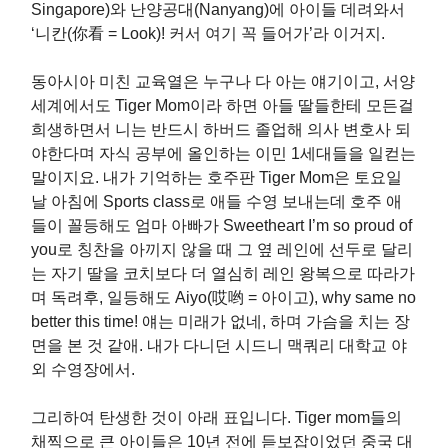
Singapore)와 난양공대(Nanyang)에 아이들 데려와서
‘니칸(你看 = Look)! 커서 여기 꼭 들어가’라 이거지.
동아시아 미친 교육열은 누구나 다 아는 얘기이고, 서양
세계에서도 Tiger Mom이라 하면 아들 딸들한테 모든걸
희생하면서 니는 반드시 하버드 졸업해 의사 변호사 되
야한다며 자식 공부에 올인하는 이민 1세대들을 일컫는
말이지요. 내가 기억하는 호주판 Tiger Mom은 토요일
날 아침에 Sports class로 애들 수영 보내는데 호주 애
들이 꼴등해도 엄마 아빠가 Sweetheart I’m so proud of
you로 칭찬을 아끼지 않을 때 그 옆 레인에 선두로 달리
는 자기 딸을 코치보다 더 열심히 레인 왕복으로 따라가
며 독려후, 일등해도 Aiyo(哎哟 = 아이고), why same no
better this time! 얘는 미래가 없네, 하며 가슴을 치는 장
면을 본 것 같애. 내가 다니던 시드니 맥쿼리 대학교 야
외 수영장에서.
그리하여 탄생한 것이 아래 표입니다. Tiger mom들의
채찍으로 큰 아이들은 10년 전에 듣보잡이었던 중국 대