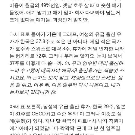
비용이 월급의 49%선임. 옛날 호주 살 때 비슷한 얘기
들었어. 애기 맡기고 애기 엄마 회사 다녀봐야 남는거
크게 없다는 얘기들. 과장인거 알지만.
다시 표로 돌아가 가운데 그래프, 여성의 유급 출산 유
가가 한국은 37.8주로 적은 편 아니다. 제일 적은 국가
가 호주와 스위스로 대략 8주, 휴가에 제일 인자한 나라
는 헝가리로 72주. 그러나 우리는 알지요, 눈치 보여서
37주를 어떻게 다 씁니까.
어, 우리 임수빈 대리 출산하
느라 수고했어 애국자야 애국자! 출산휴가는 재량껏 쓰
시고요, 뭐 눈치는 보지 말고, 재량껏으로만 쓰세요. 음
음 잘 쉬고, 어우 뭐, 다음 달부터 다시 나온다고, 내가
눈치보지 말래니깐 참
.
아래 표 오른쪽, 남성의 유급 출산 휴가, 한국 29주, 일본
이 31주로 OECD최고 수준 우와! 아 그러나 이것도 실
례(実例)가 있다. 지난 달 한국의 파트너사 남자 직원이
애기아빠가 되었답니다 짝짝짝! 근데 그 분 한 일주일