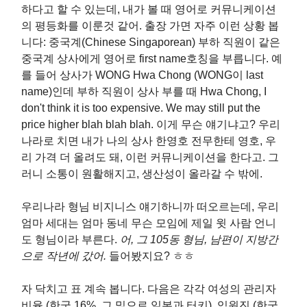
하다고 할 수 있는데, 내가 볼 때 영어로 커뮤니케이션
의 평등화를 이룬것 같어. 출장 가면 자주 이런 상황 봅
니다: 중국계(Chinese Singaporean) 부하 직원이 같은
중국계 상사에게 영어로 first name호칭을 부릅니다. 예
를 들어 상사가 WONG Hwa Chong (WONG이 last
name)인데 부하 직원이 상사 부를 때 Hwa Chong, I
don't think it is too expensive. We may still put the
price higher blah blah blah. 이게 무슨 얘기냐고? 우리
나라로 치면 내가 나의 상사 한영호 전무한테 영호, 우
리 가격 더 올려도 돼, 이런 커뮤니케이션을 한다고. 그
러니 소통이 원활해지고, 생산성이 올라갈 수 밖에.
우리나라 형님 비지니스 얘기하니까 떠오르는데, 우리
엄마 세대는 엄마 동네 무슨 모임에 제일 윗 사람 언니
도 형님이라 부른다.
어, 그 105동 형님, 남편이 지방간
으로 작년에 갔어.
들어봤지요? ㅎㅎ
자 닥치고 표 계속 봅니다. 다음은 각각 여성의 관리자
비율 (한국 16%, 그 밑으로 일본과 터키), 임원진 (한국