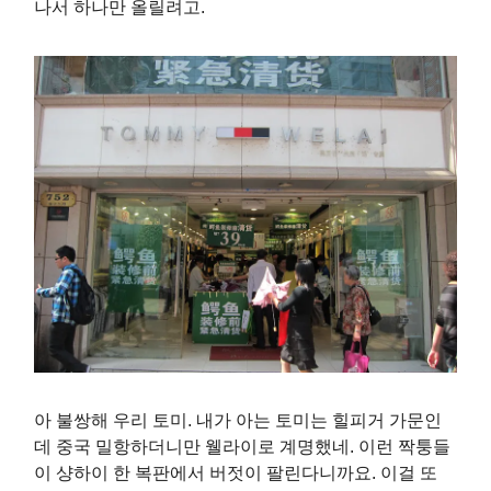
나서 하나만 올릴려고.
아 불쌍해 우리 토미. 내가 아는 토미는 힐피거 가문인
데 중국 밀항하더니만 웰라이로 계명했네. 이런 짝퉁들
이 샹하이 한 복판에서 버젓이 팔린다니까요. 이걸 또