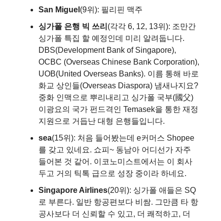
San Miguel
(9위): 필리핀 맥주
싱가폴 은행 빅 쓰리
(각각 6, 12, 13위): 조만간
싱가폴 특집 할 예정인데 미리 알려둡니다.
DBS(Development Bank of Singapore),
OCBC (Overseas Chinese Bank Corporation),
UOB(United Overseas Banks). 이름 통해 바로
화교 상인들(Overseas Diaspora) 냄새나지요?
중화 인맥으로 뿌리내리고 싱가폴 국부(國父)
이광요의 국가 펀드격인 Temasek을 통한 재정
지원으로 거듭난 대형 은행들입니다.
sea
(15위): 처음 들어봤는데 e커머스 Shopee
를 갖고 있네요. 쇼피~ 동남아 어디선가 자주
들어본 것 같어. 이코노미스트에서는 이 회사
두고 거의 틱톡 급으로 성장 중이라 하네요.
Singapore Airlines
(20위): 싱가폴 애들은 SQ
로 부른다. 일반 항공편보다 비쌈. 그만큼 타 항
공사보다 더 신뢰할 수 있고, 더 쾌적하고, 더