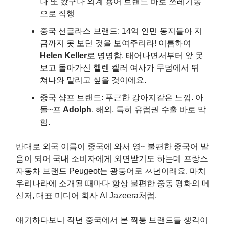
나 또 왔구나 외계 용어 브랜드 바로 쓰레기통
으로 직행
중국 선글라스 브랜드: 14억 인민 동지들아 지
금까지 못 보던 것을 보여주리라! 이름하여
Helen Keller
로 명명함. 태어나면서부터 앞 못
보고 돌아가신 헬렌 켈러 여사가 무덤에서 뛰
쳐나와 말리고 싶을 것이에요.
중국 샴프 브랜드: 푸근한 강아지같은 느낌. 아
돌~프
Adolph
. 해외, 특히 유럽권 수출 바로 막
힘.
반대로 외국 이름이 중국에 와서 영~ 불편한 중국어 발
음이 되어 국내 소비자에게 외면받기도 하는데 프랑스
자동차 브랜드 Peugeot는 광둥어로 ㅆ년이래요. 마치
우리나라에 소개될 때마다 항상 불편한 중동 평화의 메
신저, 대표 미디어 회사 Al Jazeera처럼.
얘기하다보니 작년 중국에서 본 짝퉁 브랜드들 생각이