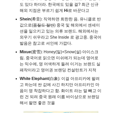
도 있다 하더라. 한국에도 있을 걸? 최근 신규
해외 지점은 부르기 쉽게
Hi
로 바꾼다고
Shein
(希音): 직역하면 희한한 음. 유니클로 반
값으로(
품질도 절반
) 중국 및 해외에서 센세이
션을 일으키고 있는 의류 브랜드. 해외에서는
외우기 쉬우라고 She Inside 로 광고중. 중국어
발음은 참고로 셔인에 가깝다.
Mixue
(蜜雪): Honey(밀)+Snow(설) 아이스크
림. 중국어로 읽으면 미쉬에가 되는데 영어로
는 믹수에, 영 어색하게 들려 이거는 브랜드 실
패작이라고 영어권 브랜딩 컨설턴트가 지적
White Elephant
(白象): 이걸 아프리카에 팔려
고 하는데 싼 값에 사긴 하지만 아프리카인 마
음이 영 착잡하다고 함. 화이트 라는 말 빼고 이
런 건 되려 중국 원래 이름 바이샹으로 브랜딩
해서 팔면 좋은 것을