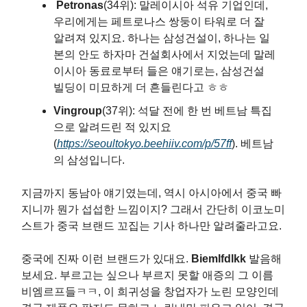
Petronas
(34위): 말레이시아 석유 기업인데,
우리에게는 페트로나스 쌍둥이 타워로 더 잘
알려져 있지요. 하나는 삼성건설이, 하나는 일
본의 안도 하자마 건설회사에서 지었는데 말레
이시아 동료로부터 들은 얘기로는, 삼성건설
빌딩이 미묘하게 더 흔들린다고 ㅎㅎ
Vingroup
(37위): 석달 전에 한 번 베트남 특집
으로 알려드린 적 있지요
(
https://seoultokyo.beehiiv.com/p/57ff
). 베트남
의 삼성입니다.
지금까지 동남아 얘기였는데, 역시 아시아에서 중국 빠
지니까 뭔가 섭섭한 느낌이지? 그래서 간단히 이코노미
스트가 중국 브랜드 꼬집는 기사 하나만 알려줄라고요.
중국에 진짜 이런 브랜드가 있대요.
Biemlfdlkk
발음해
보세요. 부르고는 싶으나 부르지 못할 애증의 그 이름
비엠르프들ㅋㅋ, 이 희귀성을 창업자가 노린 모양인데