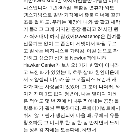
지만 sweatshop은 아시아인들만 가능한 비지
니스입니다. 1년 365일, 부활절 연휴가 와도,
땡스기빙으로 일반 가정에서 촛불 디너에 칠면
조를 썰 때도, 우리는 매장에 나와 쌀 팔고 세탁
기 돌리고 그게 커지면 공장 돌리고 24시간 뭔
가 찍어내야 하지 않겠어(sweat shop은 한여름
선풍기도 없이 그 좁은데 세넷이서 타월 두르
고 일하는 비지니스를 가리킴. 이걸 눈으로 확
인하고 싶으면 싱가폴 Newton역에 내려
Hawker Center가 보시오) 이게 빈말이 아니라
고 느낀 때가 있었는데, 호주 살 때 한인타운에
서 로얄젤리 마누카 꿀 프로폴리스 요런거 캐
다가 파는 사장님이 있었어. 그 분이 나더러, 와
이거 재미 1도 없다 청년아, 나는 말이다 이윤
은 적어도 몇 년 전에 비니루 찍어내는 공장 돌
렸을 때가 훨씬 뿌듯하더라, 콘베이어벨트에서
쉬지 않고 뭔가 생산되어 나올 때, 무에서 유를
창조하듯 그 비니루 한 장 한 장 만지면서 느끼
는 성취감 자네는 모른다네, 하면서.